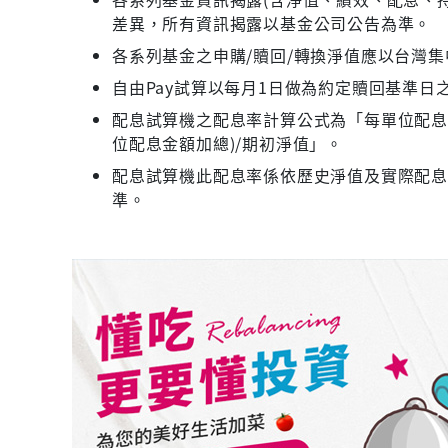
差異，所有資訊揭露以基金公司公告為準。
各系列基金之申購/贖回/轉換淨值應以台灣
自由Pay試算以每月1日做為約定贖回基準日
配息試算機之配息率計算公式為「每單位配息金
位配息金額加總)/期初淨值」。
配息試算機此配息率係依歷史淨值及實際配
準。