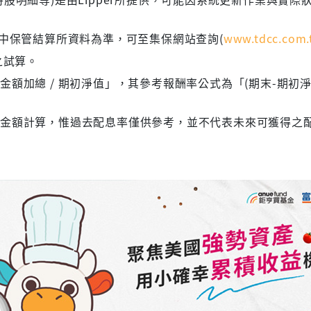
集中保管結算所資料為準，可至集保網站查詢(
www.tdcc.com.
之試算。
額加總 / 期初淨值」，其參考報酬率公式為「(期末-期初淨
息金額計算，惟過去配息率僅供參考，並不代表未來可獲得之