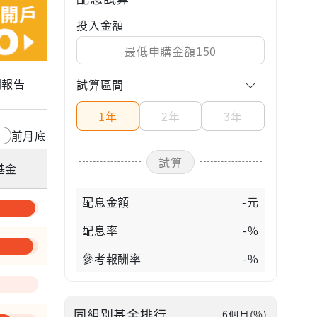
投入金額
關報告
試算區間
1年
2年
3年
前月底
試算
基金
配息金額
-元
配息率
-%
參考報酬率
-%
同組別基金排行
6個月(%)