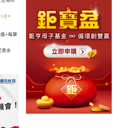
tw
)。
值+每單
配息水