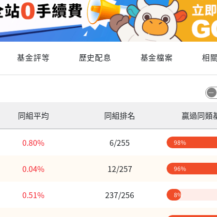
基金評等
歷史配息
基金檔案
相
同組平均
同組排名
贏過同類
0.80%
6/255
98%
0.04%
12/257
96%
0.51%
237/256
8%