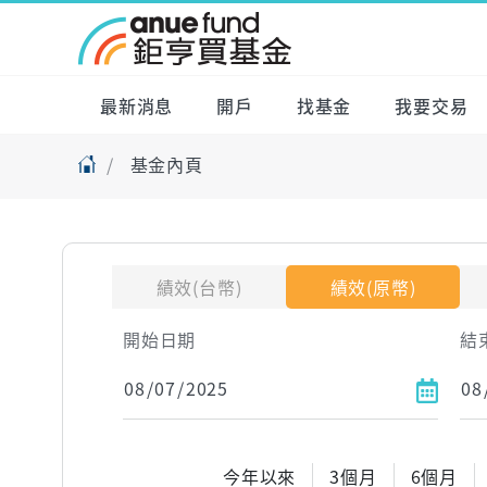
最新消息
開戶
找基金
我要交易
基金內頁
績效(台幣)
績效(原幣)
開始日期
結
今年以來
3個月
6個月