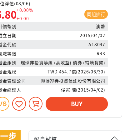
位淨值(08/06)
+0.00%
6.80
同組排行
+0.00
計價幣別
澳幣
成立日期
2015/04/02
基金代碼
A18047
風險等級
RR3
基金組別
環球非投資等級 (高收益) 債券 (當地貨幣)
基金規模
TWD 454.7億(2026/06/30)
基金管理公司
聯博證券投資信託股份有限公司
基金經理人
俊憲 陳(2015/04/02)
BUY
配息試算