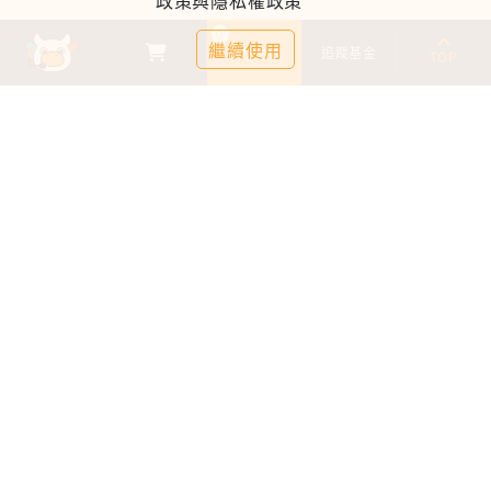
政策與隱私權政策
0
繼續使用
基金比較
追蹤基金
TOP
鉅亨證券投資顧問股份有限公司
113金管投顧新字第003號
台北市信義區松仁路89號18樓B室
服務時間：09:00-17:00
客服信箱：cs@anuefund.com.tw
服務專線：(02)2720-8126
鉅亨投顧獨立經營管理
版權為鉅亨投顧所有