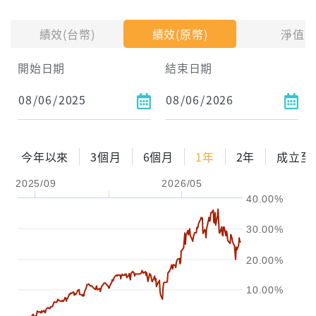
投入金額
績效(台幣)
績效(原幣)
淨值
開始日期
結束日期
每月Pay出方式
依金額
依比例
今年以來
3個月
6個月
1年
2年
成立至
2025/09
2026/05
0%
年化自由Pay率
15%
40.00%
試算區間
30.00%
1年
2年
3年
20.00%
試算
10.00%