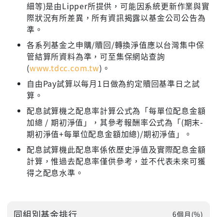
細等)是由Lipper所提供，可能因系統更新作業與實
際狀況有所差異，所有資訊揭露以基金公司公告為
準。
各系列基金之申購/贖回/轉換淨值應以台灣集中保
管結算所資料為準，可至集保網站查詢
(
www.tdcc.com.tw
)。
自由Pay試算以每月1日做為約定贖回基準日之試
算。
配息試算機之配息率計算公式為「每單位配息金額
加總 / 期初淨值」，其參考報酬率公式為「(期末-
期初淨值+每單位配息金額加總)/期初淨值」。
配息試算機此配息率係依歷史淨值及實際配息金額
計算，惟過去配息率僅供參考，並不代表未來可獲
得之配息水準。
同組別基金排行
6個月(%)