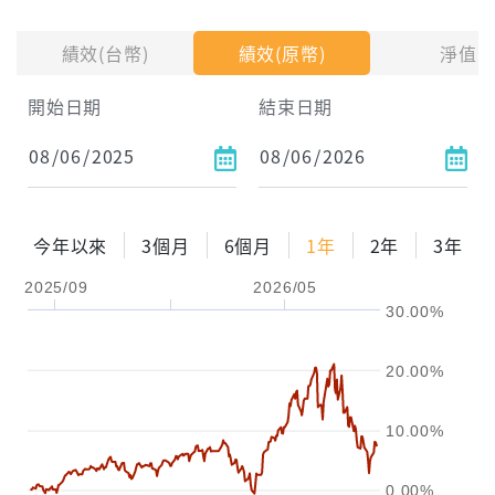
投入金額
績效(台幣)
績效(原幣)
淨值
試算區間
開始日期
結束日期
1年
2年
3年
試算
今年以來
3個月
6個月
1年
2年
3年
配息金額
-元
2025/09
2026/05
30.00%
配息率
-%
參考報酬率
-%
20.00%
10.00%
0.00%