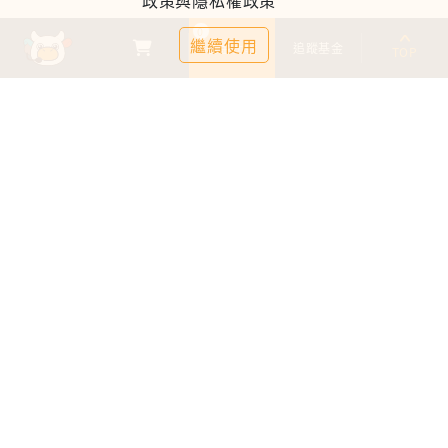
政策與隱私權政策
0
繼續使用
基金比較
追蹤基金
TOP
鉅亨證券投資顧問股份有限公司
113金管投顧新字第003號
台北市信義區松仁路89號18樓B室
服務時間：09:00-17:00
客服信箱：cs@anuefund.com.tw
服務專線：(02)2720-8126
鉅亨投顧獨立經營管理
版權為鉅亨投顧所有