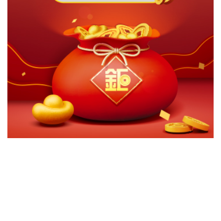
切換級別
ｘ
群益潛力收益多重資產基金A(累積-台幣)