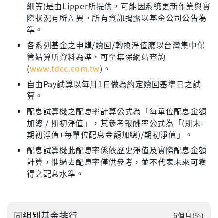
細等)是由Lipper所提供，可能因系統更新作業與實
際狀況有所差異，所有資訊揭露以基金公司公告為
準。
各系列基金之申購/贖回/轉換淨值應以台灣集中保
管結算所資料為準，可至集保網站查詢
(
www.tdcc.com.tw
)。
自由Pay試算以每月1日做為約定贖回基準日之試
算。
配息試算機之配息率計算公式為「每單位配息金額
加總 / 期初淨值」，其參考報酬率公式為「(期末-
期初淨值+每單位配息金額加總)/期初淨值」。
配息試算機此配息率係依歷史淨值及實際配息金額
計算，惟過去配息率僅供參考，並不代表未來可獲
得之配息水準。
同組別基金排行
6個月(%)