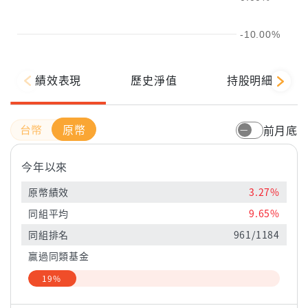
-10.00%
績效表現
歷史淨值
持股明細
原幣
前月底
今年以來
原幣績效
3.27%
同組平均
9.65%
同組排名
961/1184
贏過同類基金
19%