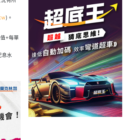
tw
)。
值+每單
配息水