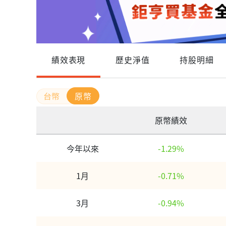
績效表現
歷史淨值
持股明細
原幣
原幣績效
今年以來
-1.29%
1月
-0.71%
3月
-0.94%