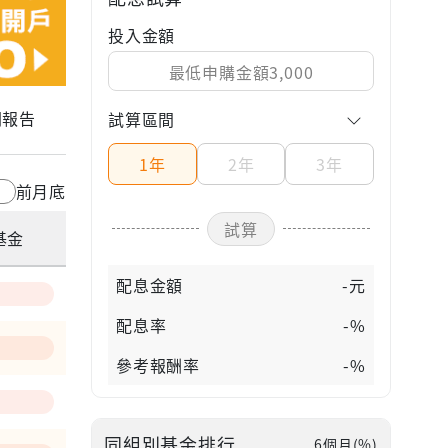
投入金額
關報告
試算區間
1年
2年
3年
前月底
試算
基金
配息金額
-元
配息率
-%
參考報酬率
-%
同組別基金排行
6個月(%)