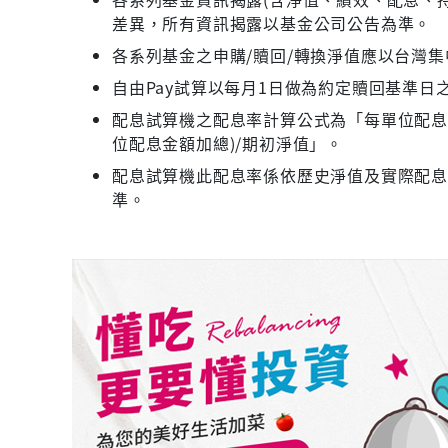
差異，所有資訊揭露以基金公司公告為準。
各系列基金之申購/贖回/轉換淨值應以台灣
自由Pay試算以每月1日做為約定贖回基準日
配息試算機之配息率計算公式為「每單位配息金
位配息金額加總)/期初淨值」。
配息試算機此配息率係依歷史淨值及實際配
準。