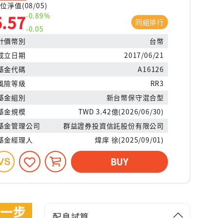
位淨值(08/05)
-0.89%
5.57
同組排行
-0.05
計價幣別
台幣
成立日期
2017/06/21
基金代碼
A16126
風險等級
RR3
基金組別
新台幣保守混合型
基金規模
TWD 3.42億(2026/06/30)
基金管理公司
群益證券投資信託股份有限公司
基金經理人
煒庠 徐(2025/09/01)
BUY
配息試算