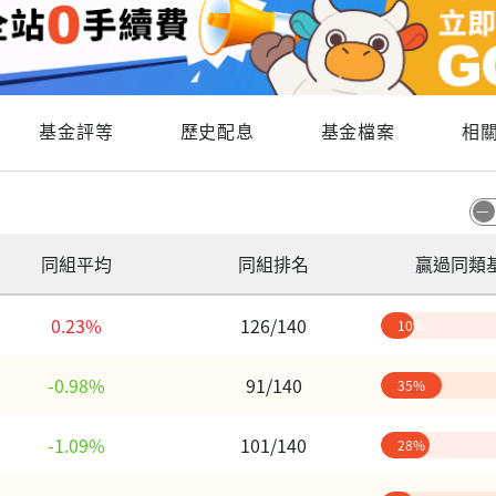
基金評等
歷史配息
基金檔案
相
同組平均
同組排名
贏過同類
0.23%
126/140
10%
-0.98%
91/140
35%
-1.09%
101/140
28%