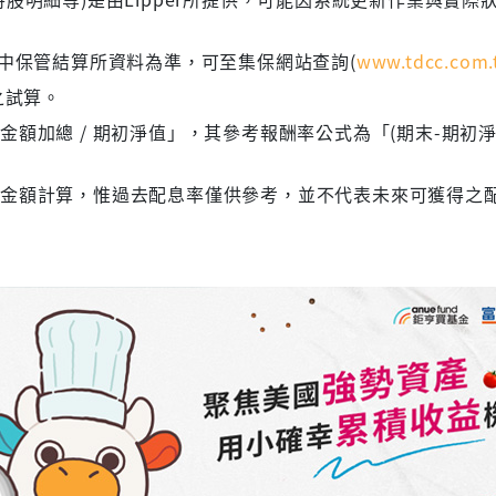
集中保管結算所資料為準，可至集保網站查詢(
www.tdcc.com.
之試算。
額加總 / 期初淨值」，其參考報酬率公式為「(期末-期初淨
息金額計算，惟過去配息率僅供參考，並不代表未來可獲得之