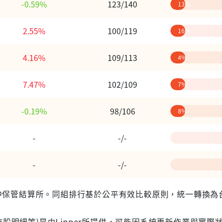
-0.59%
123/140
13%
2.55%
100/119
16%
4.16%
109/113
4%
7.47%
102/109
7%
-0.19%
98/106
8%
-
-/-
-
-/-
 台灣集中保管結算所。同組排行基於公平有效比較原則，統一轉換
股明細等)是由Lipper所提供，可能因系統更新作業與實際