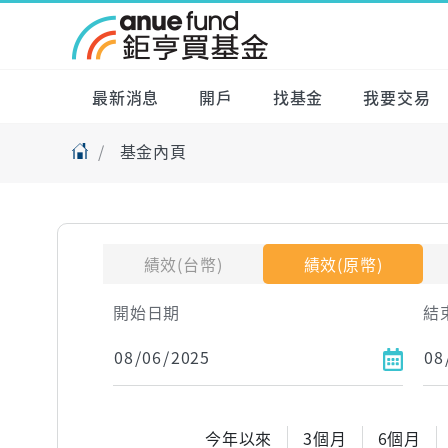
最新消息
開戶
找基金
我要交易
基金內頁
績效(台幣)
績效(原幣)
開始日期
結
今年以來
3個月
6個月