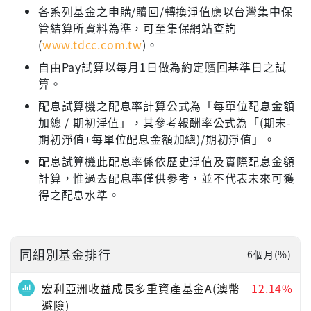
各系列基金之申購/贖回/轉換淨值應以台灣集中保
管結算所資料為準，可至集保網站查詢
(
www.tdcc.com.tw
)。
自由Pay試算以每月1日做為約定贖回基準日之試
算。
配息試算機之配息率計算公式為「每單位配息金額
加總 / 期初淨值」，其參考報酬率公式為「(期末-
期初淨值+每單位配息金額加總)/期初淨值」。
配息試算機此配息率係依歷史淨值及實際配息金額
計算，惟過去配息率僅供參考，並不代表未來可獲
得之配息水準。
同組別基金排行
6個月(%)
宏利亞洲收益成長多重資產基金A(澳幣
12.14%
避險)