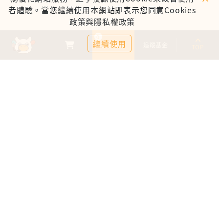
者體驗。當您繼續使用本網站即表示您同意Cookies
政策與隱私權政策
0
繼續使用
基金比較
追蹤基金
TOP
鉅亨證券投資顧問股份有限公司
113金管投顧新字第003號
台北市信義區松仁路89號18樓B室
服務時間：09:00-17:00
客服信箱：cs@anuefund.com.tw
服務專線：(02)2720-8126
鉅亨投顧獨立經營管理
版權為鉅亨投顧所有