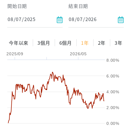
開始日期
結束日期
每月Pay出方式
依金額
依比例
今年以來
3個月
6個月
1年
2年
3年
2025/09
2026/05
0%
年化自由Pay率
15%
8.00%
試算區間
6.00%
1年
2年
3年
4.00%
試算
2.00%
0.00%