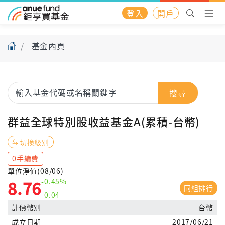
登入
開戶
基金內頁
搜尋
群益全球特別股收益基金A(累積-台幣)
切換級別
0手續費
單位淨值(08/06)
-0.45%
8.76
同組排行
-0.04
計價幣別
台幣
成立日期
2017/06/21