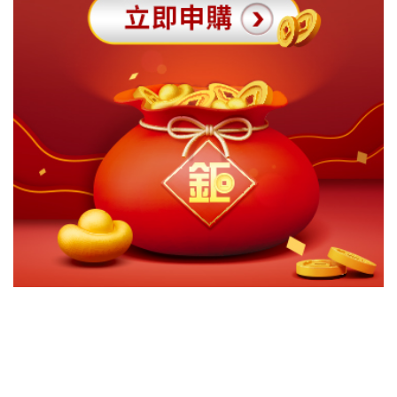
切換級別
ｘ