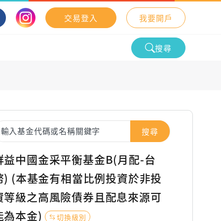
交易登入
我要開戶
搜尋
搜尋
群益中國金采平衡基金B(月配-台
幣) (本基金有相當比例投資於非投
資等級之高風險債券且配息來源可
能為本金)
切換級別