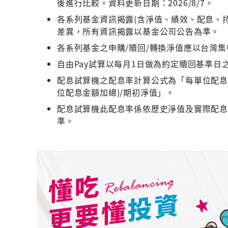
後進行比較。資料更新日期：2026/8/7。
各系列基金資訊揭露(含淨值、績效、配息、持
差異，所有資訊揭露以基金公司公告為準。
各系列基金之申購/贖回/轉換淨值應以台灣
自由Pay試算以每月1日做為約定贖回基準日
配息試算機之配息率計算公式為「每單位配息金
位配息金額加總)/期初淨值」。
配息試算機此配息率係依歷史淨值及實際配
準。