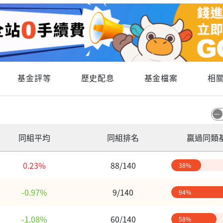
基金評等
歷史配息
基金檔案
相
同組平均
同組排名
贏過同類
0.23%
88/140
38%
-0.97%
9/140
94%
-1.08%
60/140
58%