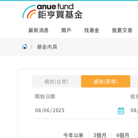
最新消息
開戶
找基金
我要交易
基金內頁
績效(台幣)
績效(原幣)
開始日期
結
今年以來
3個月
6個月