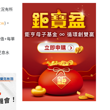
狀況有所
tw
)。
值+每單
配息水