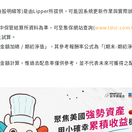
股明細等)是由Lipper所提供，可能因系統更新作業與實際
集中保管結算所資料為準，可至集保網站查詢(
www.tdcc.com.
之試算。
額加總 / 期初淨值」，其參考報酬率公式為「(期末-期初淨
息金額計算，惟過去配息率僅供參考，並不代表未來可獲得之