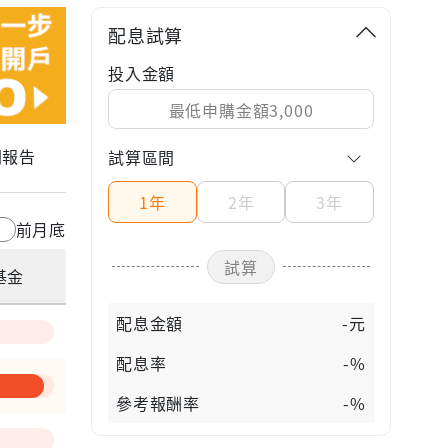
配息試算
投入金額
關報告
試算區間
1年
2年
3年
前月底
試算
基金
配息金額
-元
配息率
-%
參考報酬率
-%