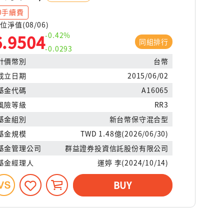
0手續費
位淨值(08/06)
-0.42%
6.9504
同組排行
-0.0293
計價幣別
台幣
成立日期
2015/06/02
基金代碼
A16065
風險等級
RR3
基金組別
新台幣保守混合型
基金規模
TWD 1.48億(2026/06/30)
基金管理公司
群益證券投資信託股份有限公司
基金經理人
運婷 李(2024/10/14)
BUY