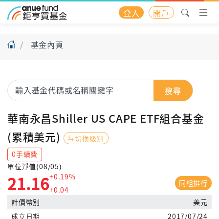
登入
開戶
基金內頁
搜尋
華南永昌Shiller US CAPE ETF組合基金
(累積美元)
切換級別
0手續費
單位淨值(08/05)
+0.19%
21.16
同組排行
+0.04
計價幣別
美元
成立日期
2017/07/24