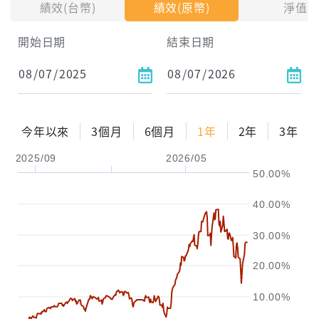
績效(台幣)
績效(原幣)
淨值
試算區間
開始日期
結束日期
1年
2年
3年
試算
今年以來
3個月
6個月
1年
2年
3年
配息金額
-元
2025/09
2026/05
50.00%
配息率
-%
40.00%
參考報酬率
-%
30.00%
20.00%
10.00%