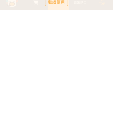
繼續使用
基金比較
追蹤基金
TOP
鉅亨證券投資顧問股份有限公司
113金管投顧新字第003號
台北市信義區松仁路89號18樓B室
服務時間：09:00-17:00
客服信箱：cs@anuefund.com.tw
服務專線：(02)2720-8126
鉅亨投顧獨立經營管理
版權為鉅亨投顧所有
依金融消費者保護法最新相關規定，為提供投資人