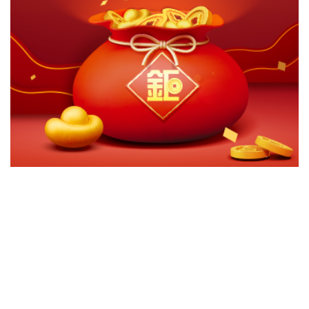
切換級別
ｘ
華南永昌多重資產入息平衡基金(累積台幣)