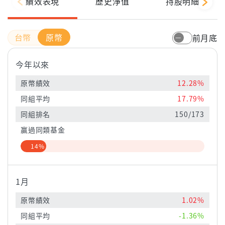
績效表現
歷史淨值
持股明細
原幣
前月底
今年以來
原幣績效
12.28%
同組平均
17.79%
同組排名
150/173
贏過同類基金
14%
1月
原幣績效
1.02%
同組平均
-1.36%