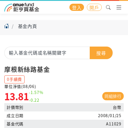
登入
開戶
基金內頁
搜尋
摩根新絲路基金
0手續費
單位淨值(08/06)
-1.57%
13.81
同組排行
-0.22
計價幣別
台幣
成立日期
2008/01/25
基金代碼
A11029