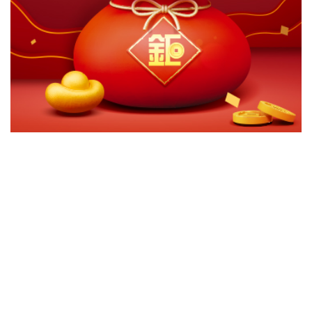
切換級別
ｘ
關閉
確認