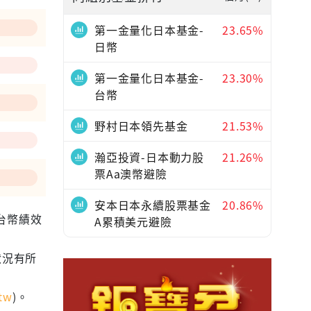
第一金量化日本基金-
23.65%
日幣
第一金量化日本基金-
23.30%
台幣
野村日本領先基金
21.53%
瀚亞投資-日本動力股
21.26%
票Aa澳幣避險
安本日本永續股票基金
20.86%
為台幣績效
A累積美元避險
狀況有所
tw
)。