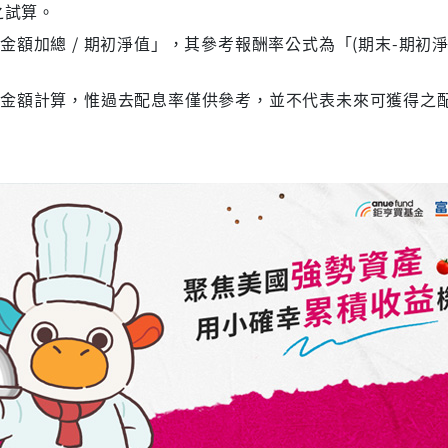
之試算。
額加總 / 期初淨值」，其參考報酬率公式為「(期末-期初淨
息金額計算，惟過去配息率僅供參考，並不代表未來可獲得之