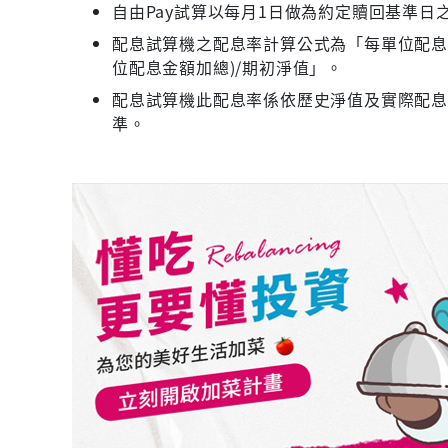
自由Pay試算以每月1日做為約定贖回基準日
配息試算機之配息率計算公式為「每單位配息金
位配息金額加總)/期初淨值」。
配息試算機此配息率係依歷史淨值及實際配
準。