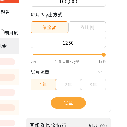
關報告
每月Pay出方式
依金額
依比例
前月底
基金
0%
年化自由Pay率
15%
試算區間
1年
2年
3年
試算
—
同組別基金排行
6個月(%)