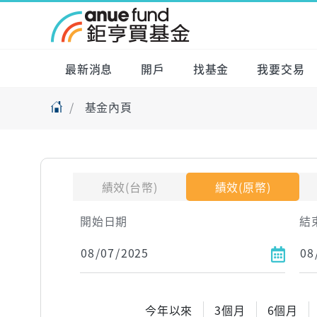
最新消息
開戶
找基金
我要交易
基金內頁
績效(台幣)
績效(原幣)
開始日期
結
今年以來
3個月
6個月