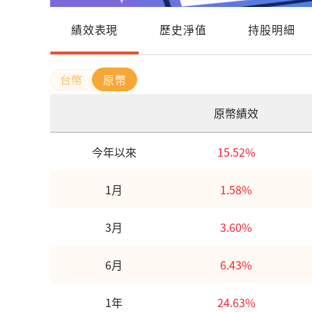
績效表現
歷史淨值
持股明細
原幣
原幣績效
今年以來
15.52%
1月
1.58%
3月
3.60%
6月
6.43%
1年
24.63%