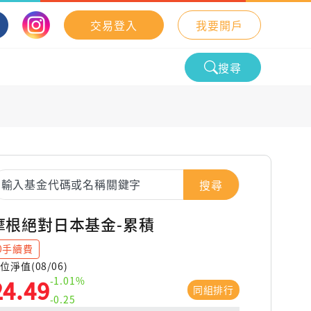
交易登入
我要開戶
搜尋
搜尋
摩根絕對日本基金-累積
0手續費
位淨值(08/06)
-1.01%
24.49
同組排行
-0.25