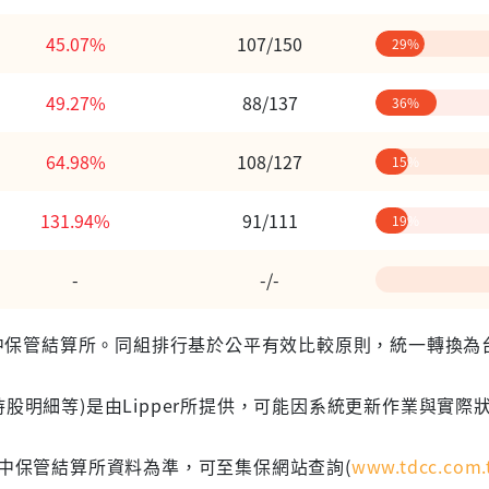
45.07%
107/150
29%
49.27%
88/137
36%
64.98%
108/127
15%
131.94%
91/111
19%
-
-/-
 台灣集中保管結算所。同組排行基於公平有效比較原則，統一轉換
股明細等)是由Lipper所提供，可能因系統更新作業與實際
集中保管結算所資料為準，可至集保網站查詢(
www.tdcc.com.