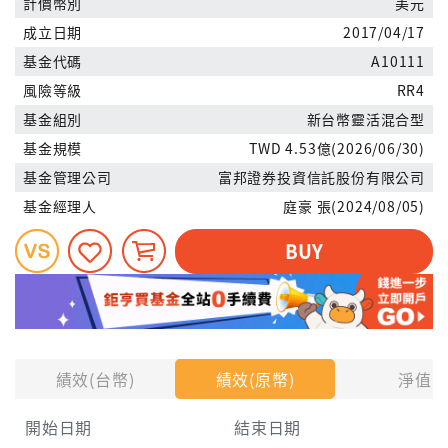
計價幣別
美元
成立日期
2017/04/17
基金代碼
A10111
風險等級
RR4
基金組別
新台幣靈活混合型
基金規模
TWD 4.53億(2026/06/30)
基金管理公司
富邦證券投資信託股份有限公司
基金經理人
庭豪 張(2024/08/05)
BUY
績效(台幣)
績效(原幣)
淨值
開始日期
結束日期