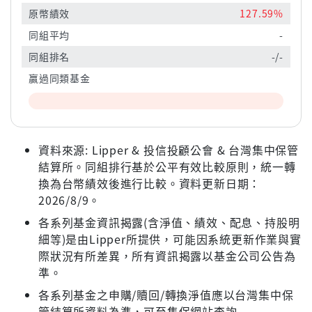
原幣績效
127.59%
同組平均
-
同組排名
-/-
贏過同類基金
資料來源: Lipper & 投信投顧公會 & 台灣集中保管
結算所。同組排行基於公平有效比較原則，統一轉
換為台幣績效後進行比較。資料更新日期：
2026/8/9。
各系列基金資訊揭露(含淨值、績效、配息、持股明
細等)是由Lipper所提供，可能因系統更新作業與實
際狀況有所差異，所有資訊揭露以基金公司公告為
準。
各系列基金之申購/贖回/轉換淨值應以台灣集中保
管結算所資料為準，可至集保網站查詢