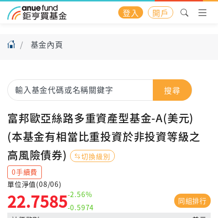
登入
開戶
基金內頁
搜尋
富邦歐亞絲路多重資產型基金-A(美元)
(本基金有相當比重投資於非投資等級之
高風險債券)
切換級別
0手續費
單位淨值(08/06)
-2.56%
22.7585
同組排行
-0.5974