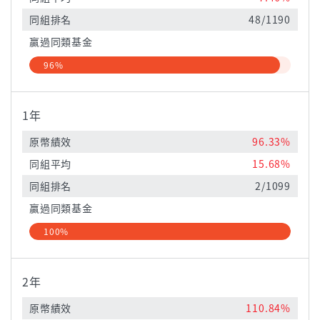
同組排名
48/1190
贏過同類基金
96%
1年
原幣績效
96.33%
同組平均
15.68%
同組排名
2/1099
贏過同類基金
100%
2年
原幣績效
110.84%