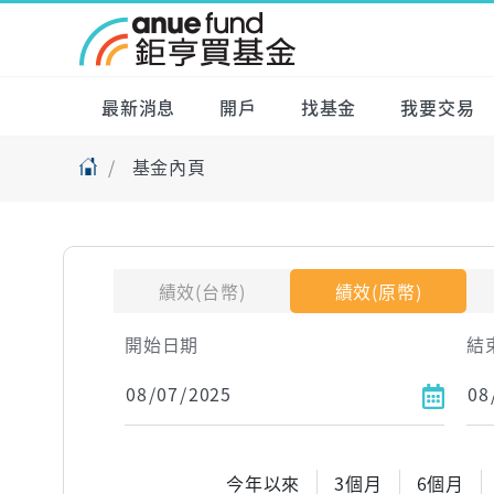
最新消息
開戶
找基金
我要交易
基金內頁
績效(台幣)
績效(原幣)
開始日期
結
今年以來
3個月
6個月