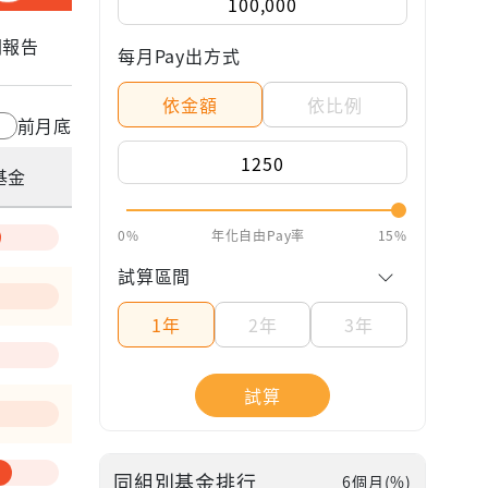
關報告
每月Pay出方式
依金額
依比例
前月底
基金
0%
年化自由Pay率
15%
試算區間
1年
2年
3年
試算
—
同組別基金排行
6個月(%)