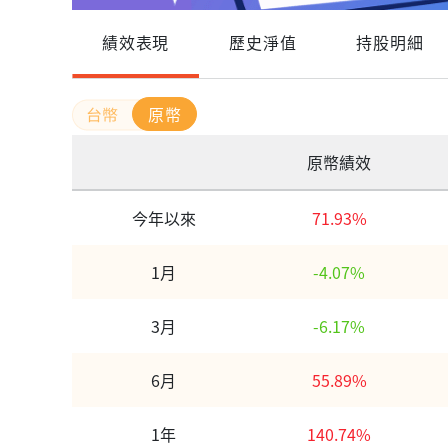
績效表現
歷史淨值
持股明細
原幣
原幣績效
今年以來
71.93%
1月
-4.07%
3月
-6.17%
6月
55.89%
1年
140.74%