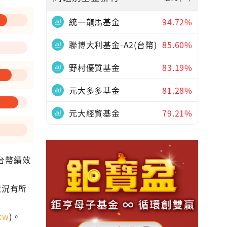
統一龍馬基金
94.72%
聯博大利基金-A2(台幣)
85.60%
野村優質基金
83.19%
元大多多基金
81.28%
元大經貿基金
79.21%
為台幣績效
狀況有所
tw
)。