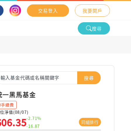
交易登入
我要開戶
搜尋
搜尋
統一黑馬基金
0手續費
位淨值(08/07)
-2.71%
606.35
同組排行
-16.87