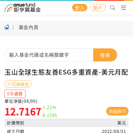
登入
開戶
基金內頁
搜尋
玉山全球生態友善ESG多重資產-美元月配
切換級別
0手續費
單位淨值(08/06)
-1.22%
12.7167
同組排行
-0.1565
計價幣別
美元
成立日期
2022/08/31