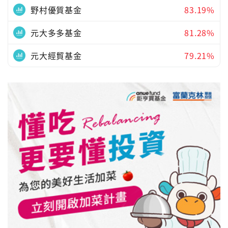
野村優質基金
83.19%
元大多多基金
81.28%
元大經貿基金
79.21%