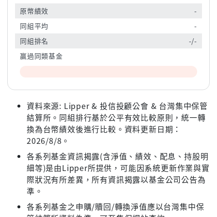
原幣績效
-
同組平均
-
同組排名
-/-
贏過同類基金
資料來源: Lipper & 投信投顧公會 & 台灣集中保管
結算所。同組排行基於公平有效比較原則，統一轉
換為台幣績效後進行比較。資料更新日期：
2026/8/8。
各系列基金資訊揭露(含淨值、績效、配息、持股明
細等)是由Lipper所提供，可能因系統更新作業與實
際狀況有所差異，所有資訊揭露以基金公司公告為
準。
各系列基金之申購/贖回/轉換淨值應以台灣集中保