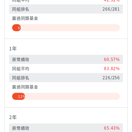
同組排名
266/281
贏過同類基金
6%
1年
原幣績效
60.57%
同組平均
83.82%
同組排名
226/256
贏過同類基金
12%
2年
原幣績效
65.43%