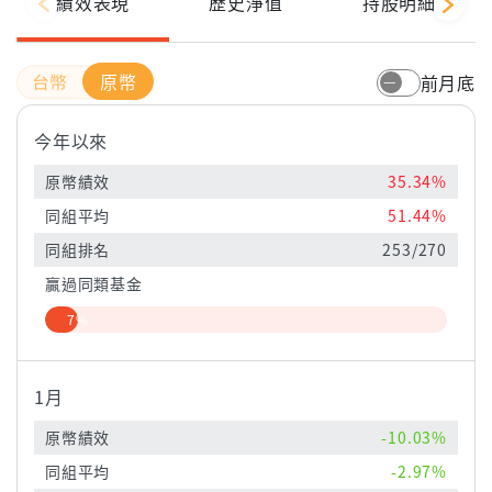
績效表現
歷史淨值
持股明細
原幣
前月底
今年以來
原幣績效
35.34%
同組平均
51.44%
同組排名
253/270
贏過同類基金
7%
1月
原幣績效
-10.03%
同組平均
-2.97%