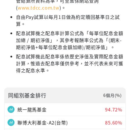
管結算所資料為準，可至集保網站查詢
(
www.tdcc.com.tw
)。
自由Pay試算以每月1日做為約定贖回基準日之試
算。
配息試算機之配息率計算公式為「每單位配息金額
加總 / 期初淨值」，其參考報酬率公式為「(期末-
期初淨值+每單位配息金額加總)/期初淨值」。
配息試算機此配息率係依歷史淨值及實際配息金額
計算，惟過去配息率僅供參考，並不代表未來可獲
得之配息水準。
同組別基金排行
6個月(%)
統一龍馬基金
94.72%
聯博大利基金-A2(台幣)
85.60%