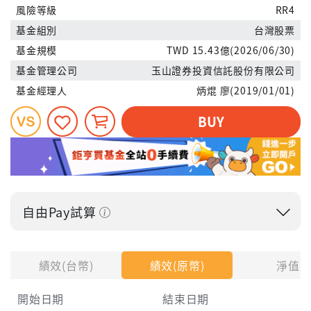
風險等級
RR4
基金組別
台灣股票
基金規模
TWD 15.43億(2026/06/30)
基金管理公司
玉山證券投資信託股份有限公司
基金經理人
炳焜 廖(2019/01/01)
BUY
自由Pay試算
投入金額
績效(台幣)
績效(原幣)
淨值
開始日期
結束日期
每月Pay出方式