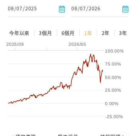
依金額
依比例
今年以來
3個月
6個月
1年
2年
3年
2025/09
2026/05
0%
年化自由Pay率
15%
100.00%
試算區間
75.00%
1年
2年
3年
50.00%
試算
25.00%
0.00%
-25.00%