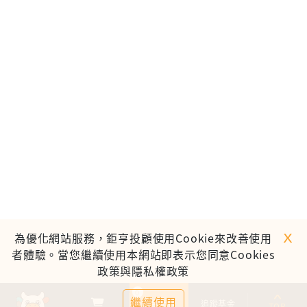
ｘ
為優化網站服務，鉅亨投顧使用Cookie來改善使用
者體驗。當您繼續使用本網站即表示您同意Cookies
政策與隱私權政策
0
繼續使用
基金比較
追蹤基金
TOP