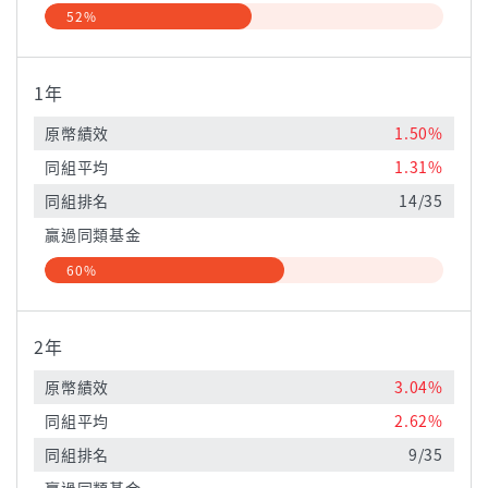
52%
1年
原幣績效
1.50%
同組平均
1.31%
同組排名
14/35
贏過同類基金
60%
2年
原幣績效
3.04%
同組平均
2.62%
同組排名
9/35