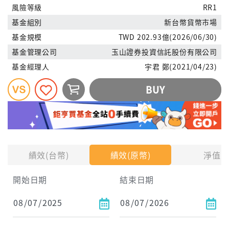
風險等級
RR1
基金組別
新台幣貨幣市場
基金規模
TWD 202.93億(2026/06/30)
基金管理公司
玉山證券投資信託股份有限公司
基金經理人
宇君 鄭(2021/04/23)
BUY
績效(台幣)
績效(原幣)
淨值
開始日期
結束日期