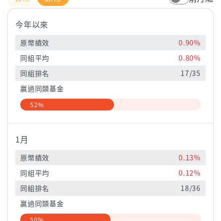
今年以來
原幣績效
0.90%
同組平均
0.80%
同組排名
17/35
贏過同類基金
52%
1月
原幣績效
0.13%
同組平均
0.12%
同組排名
18/36
贏過同類基金
50%