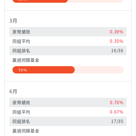
3月
原幣績效
0.39%
同組平均
0.35%
同組排名
16/36
贏過同類基金
56%
6月
原幣績效
0.76%
同組平均
0.67%
同組排名
17/35
贏過同類基金