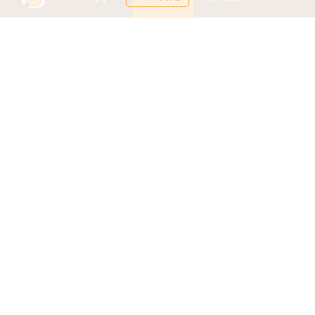
鉅亨證券投資顧問股份有限公司
113金管投顧新字第003號
台北市信義區松仁路89號18樓B室
服務時間：09:00-17:00
客服信箱：cs@anuefund.com.tw
服務專線：(02)2720-8126
鉅亨投顧獨立經營管理
版權為鉅亨投顧所有
依金融消費者保護法最新相關規定，為提供投資人