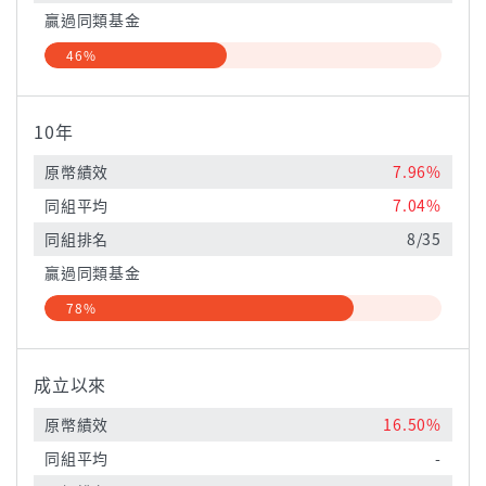
贏過同類基金
46%
10年
原幣績效
7.96%
同組平均
7.04%
同組排名
8/35
贏過同類基金
78%
成立以來
原幣績效
16.50%
同組平均
-