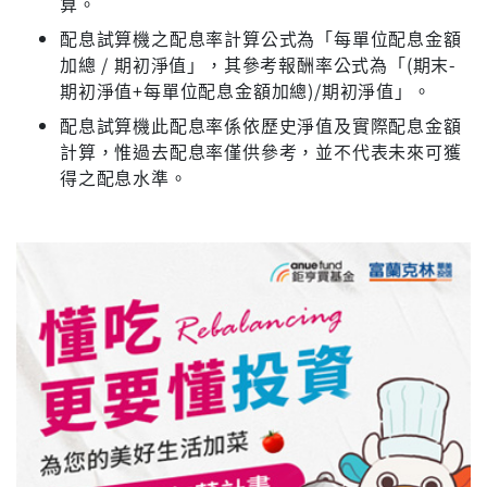
算。
配息試算機之配息率計算公式為「每單位配息金額
加總 / 期初淨值」，其參考報酬率公式為「(期末-
期初淨值+每單位配息金額加總)/期初淨值」。
配息試算機此配息率係依歷史淨值及實際配息金額
計算，惟過去配息率僅供參考，並不代表未來可獲
得之配息水準。