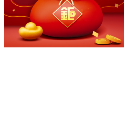
切換級別
ｘ
玉山金滿意基金-R【TISA基金】
關閉
確認