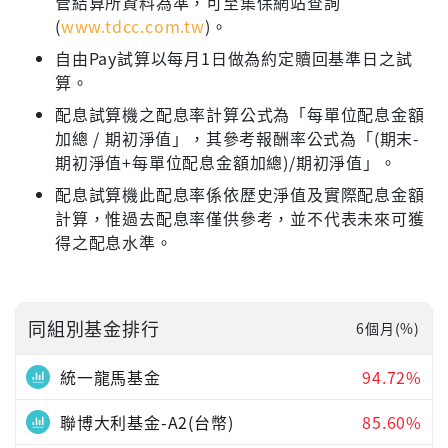
管結算所資料為準，可至集保網站查詢
(
www.tdcc.com.tw
)。
自由Pay試算以每月1日做為約定贖回基準日之試
算。
配息試算機之配息率計算公式為「每單位配息金額
加總 / 期初淨值」，其參考報酬率公式為「(期末-
期初淨值+每單位配息金額加總)/期初淨值」。
配息試算機此配息率係依歷史淨值及實際配息金額
計算，惟過去配息率僅供參考，並不代表未來可獲
得之配息水準。
同組別基金排行
6個月(%)
統一龍馬基金
94.72%
聯博大利基金-A2(台幣)
85.60%