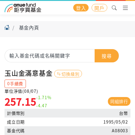
登入
開戶
基金內頁
搜尋
玉山金滿意基金
切換級別
0手續費
單位淨值(08/07)
-1.71%
257.15
同組排行
-4.47
計價幣別
台幣
成立日期
1995/05/02
基金代碼
A08003