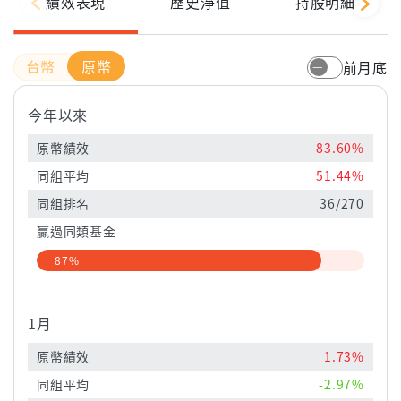
績效表現
歷史淨值
持股明細
原幣
前月底
今年以來
原幣績效
83.60%
同組平均
51.44%
同組排名
36/270
贏過同類基金
87%
1月
原幣績效
1.73%
同組平均
-2.97%