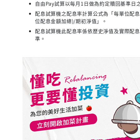
自由Pay試算以每月1日做為約定贖回基準日
配息試算機之配息率計算公式為「每單位配息金
位配息金額加總)/期初淨值」。
配息試算機此配息率係依歷史淨值及實際配
準。