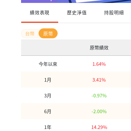
績效表現
歷史淨值
持股明細
原幣
原幣績效
今年以來
1.64%
1月
3.41%
3月
-0.97%
6月
-2.00%
1年
14.29%