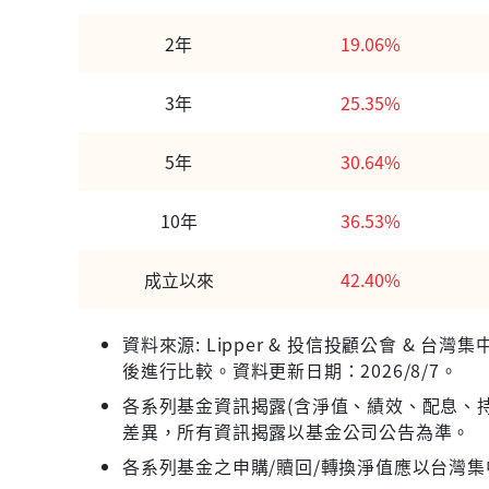
2年
19.06%
3年
25.35%
5年
30.64%
10年
36.53%
成立以來
42.40%
資料來源: Lipper & 投信投顧公會 &
後進行比較。資料更新日期：2026/8/7。
各系列基金資訊揭露(含淨值、績效、配息、持
差異，所有資訊揭露以基金公司公告為準。
各系列基金之申購/贖回/轉換淨值應以台灣