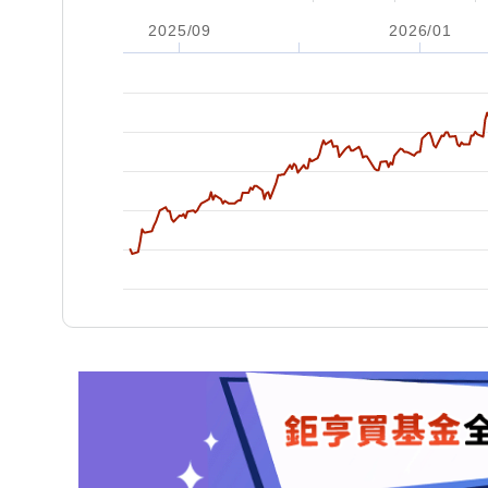
2025/09
2026/01