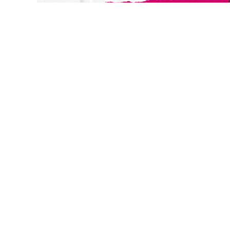
切換級別
關閉
確認