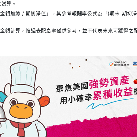
之試算。
額加總 / 期初淨值」，其參考報酬率公式為「(期末-期初淨
息金額計算，惟過去配息率僅供參考，並不代表未來可獲得之