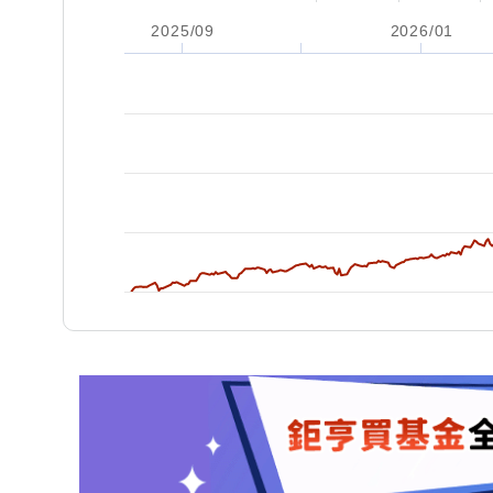
2025/09
2026/01