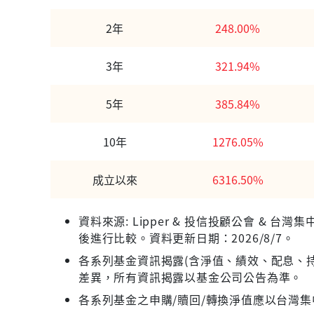
2年
248.00%
3年
321.94%
5年
385.84%
10年
1276.05%
成立以來
6316.50%
資料來源: Lipper & 投信投顧公會 &
後進行比較。資料更新日期：2026/8/7。
各系列基金資訊揭露(含淨值、績效、配息、持
差異，所有資訊揭露以基金公司公告為準。
各系列基金之申購/贖回/轉換淨值應以台灣