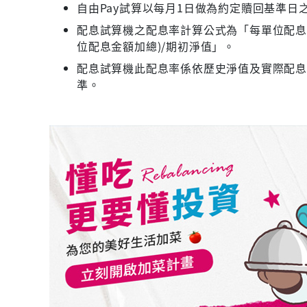
自由Pay試算以每月1日做為約定贖回基準日
配息試算機之配息率計算公式為「每單位配息金
位配息金額加總)/期初淨值」。
配息試算機此配息率係依歷史淨值及實際配
準。