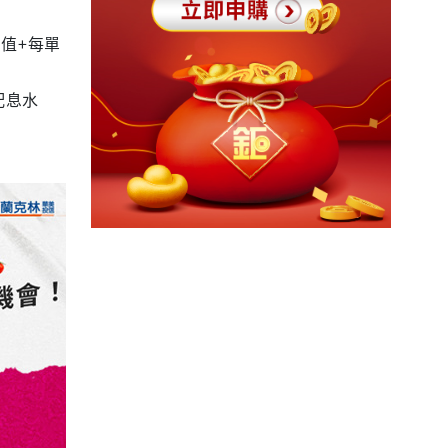
值+每單
配息水