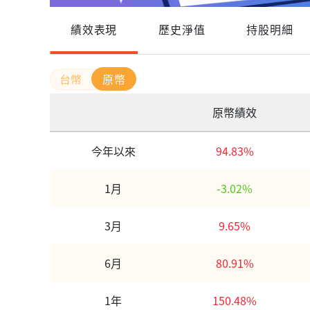
績效表現
歷史淨值
持股明細
原幣
原幣績效
今年以來
94.83%
1月
-3.02%
3月
9.65%
6月
80.91%
1年
150.48%