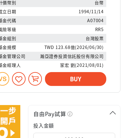
計價幣別
台幣
成立日期
1994/11/14
基金代碼
A07004
風險等級
RR5
基金組別
台灣股票
基金規模
TWD 123.68億(2026/06/30)
基金管理公司
瀚亞證券投資信託股份有限公司
基金經理人
家宏 劉(2021/08/01)
BUY
自由Pay試算
投入金額