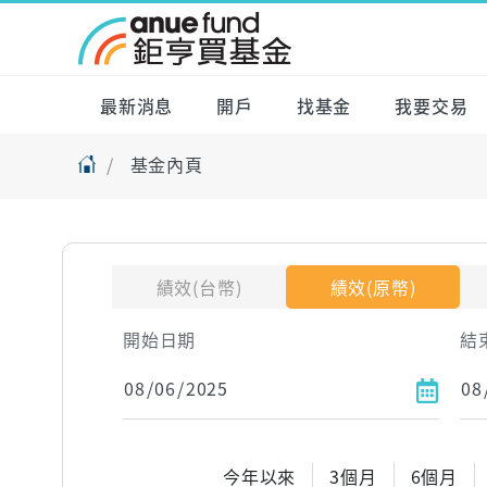
最新消息
開戶
找基金
我要交易
基金內頁
績效(台幣)
績效(原幣)
開始日期
結
今年以來
3個月
6個月