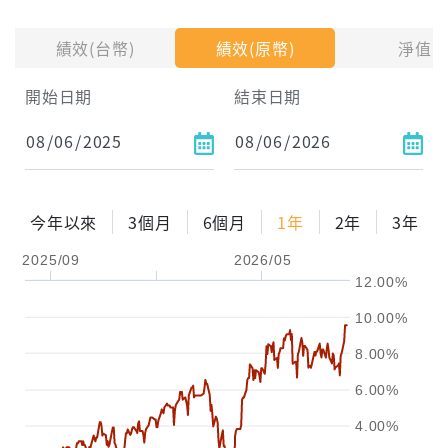
投入金額
績效(台幣)
績效(原幣)
淨值
試算區間
開始日期
結束日期
1年
2年
3年
試算
今年以來
3個月
6個月
1年
2年
3年
配息金額
-元
2025/09
2026/05
12.00%
配息率
-%
10.00%
參考報酬率
-%
8.00%
6.00%
4.00%