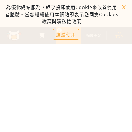
ｘ
為優化網站服務，鉅亨投顧使用Cookie來改善使用
者體驗。當您繼續使用本網站即表示您同意Cookies
政策與隱私權政策
0
繼續使用
基金比較
追蹤基金
TOP
鉅亨證券投資顧問股份有限公司
113金管投顧新字第003號
台北市信義區松仁路89號18樓B室
服務時間：09:00-17:00
客服信箱：cs@anuefund.com.tw
服務專線：(02)2720-8126
鉅亨投顧獨立經營管理