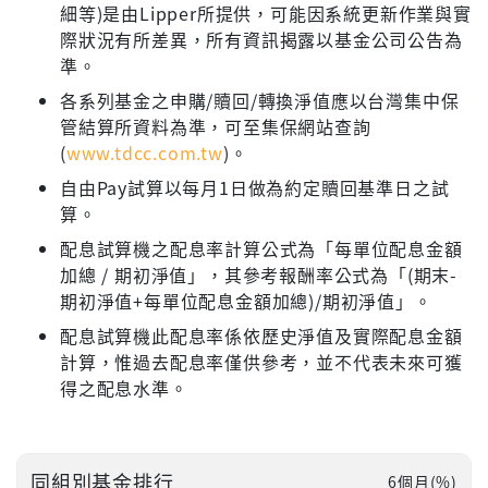
細等)是由Lipper所提供，可能因系統更新作業與實
際狀況有所差異，所有資訊揭露以基金公司公告為
準。
各系列基金之申購/贖回/轉換淨值應以台灣集中保
管結算所資料為準，可至集保網站查詢
(
www.tdcc.com.tw
)。
自由Pay試算以每月1日做為約定贖回基準日之試
算。
配息試算機之配息率計算公式為「每單位配息金額
加總 / 期初淨值」，其參考報酬率公式為「(期末-
期初淨值+每單位配息金額加總)/期初淨值」。
配息試算機此配息率係依歷史淨值及實際配息金額
計算，惟過去配息率僅供參考，並不代表未來可獲
得之配息水準。
同組別基金排行
6個月(%)