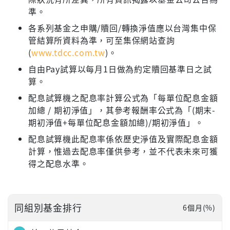
準。
各系列基金之申購/贖回/轉換淨值應以台灣集中保
管結算所資料為準，可至集保網站查詢
(
www.tdcc.com.tw
)。
自由Pay試算以每月1日做為約定贖回基準日之試
算。
配息試算機之配息率計算公式為「每單位配息金額
加總 / 期初淨值」，其參考報酬率公式為「(期末-
期初淨值+每單位配息金額加總)/期初淨值」。
配息試算機此配息率係依歷史淨值及實際配息金額
計算，惟過去配息率僅供參考，並不代表未來可獲
得之配息水準。
同組別基金排行
6個月(%)