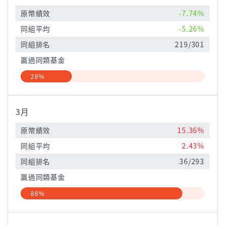
原幣績效
-7.74%
同組平均
-5.26%
同組排名
219/301
贏過同類基金
28%
3月
原幣績效
15.36%
同組平均
2.43%
同組排名
36/293
贏過同類基金
88%