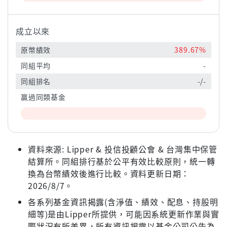
成立以來
原幣績效
389.67%
同組平均
-
同組排名
-/-
贏過同類基金
資料來源: Lipper & 投信投顧公會 & 台灣集中保管
結算所。同組排行基於公平有效比較原則，統一轉
換為台幣績效後進行比較。資料更新日期：
2026/8/7。
各系列基金資訊揭露(含淨值、績效、配息、持股明
細等)是由Lipper所提供，可能因系統更新作業與實
際狀況有所差異，所有資訊揭露以基金公司公告為