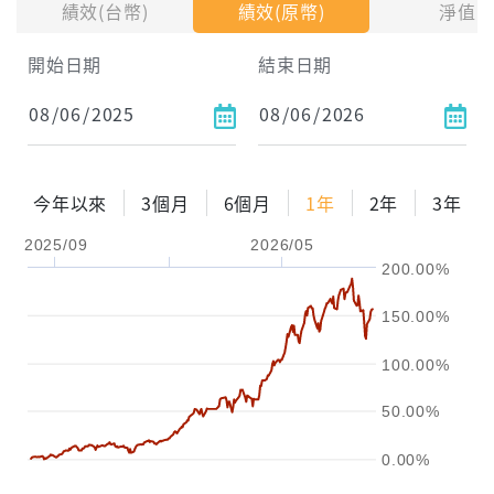
績效(台幣)
績效(原幣)
淨值
試算區間
開始日期
結束日期
1年
2年
3年
試算
今年以來
3個月
6個月
1年
2年
3年
配息金額
-元
2025/09
2026/05
200.00%
配息率
-%
150.00%
參考報酬率
-%
100.00%
50.00%
0.00%