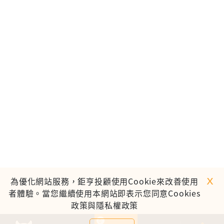
ｘ
為優化網站服務，鉅亨投顧使用Cookie來改善使用
者體驗。當您繼續使用本網站即表示您同意Cookies
政策與隱私權政策
0