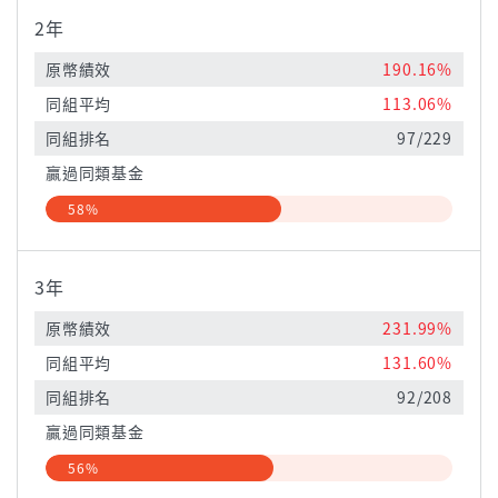
2年
原幣績效
190.16%
同組平均
113.06%
同組排名
97/229
贏過同類基金
58%
3年
原幣績效
231.99%
同組平均
131.60%
同組排名
92/208
贏過同類基金
56%