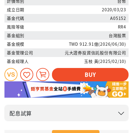
計價幣別
台幣
成立日期
2020/03/23
基金代碼
A05152
風險等級
RR4
基金組別
台灣股票
基金規模
TWD 912.91億(2026/06/30)
基金管理公司
元大證券投資信託股份有限公司
基金經理人
玉枝 黃(2025/02/10)
BUY
配息試算
投入金額