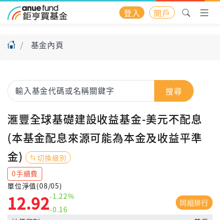
登入
開戶
基金內頁
搜尋
滙豐全球基礎建設收益基金-美元不配息
(本基金配息來源可能為本金及收益平準
金)
切換級別
0手續費
單位淨值(08/05)
-1.22%
12.92
同組排行
-0.16