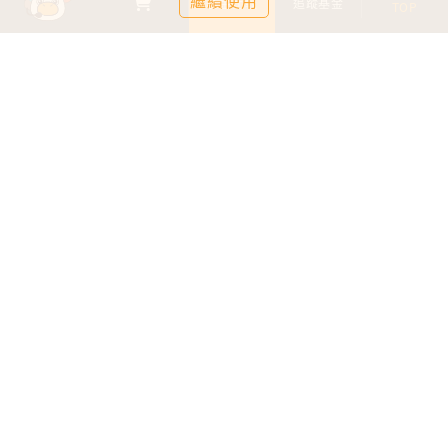
繼續使用
基金比較
追蹤基金
TOP
鉅亨證券投資顧問股份有限公司
113金管投顧新字第003號
台北市信義區松仁路89號18樓B室
服務時間：09:00-17:00
客服信箱：cs@anuefund.com.tw
服務專線：(02)2720-8126
鉅亨投顧獨立經營管理
版權為鉅亨投顧所有
依金融消費者保護法最新相關規定，為提供投資人