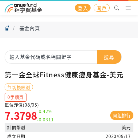
登入
開戶
基金內頁
搜尋
第一金全球Fitness健康瘦身基金-美元
切換級別
0手續費
單位淨值(08/05)
-0.42%
7.3798
同組排行
-0.0311
計價幣別
美元
成立日期
2020/09/17