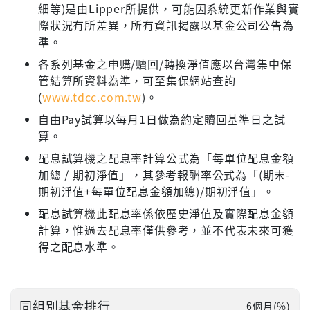
細等)是由Lipper所提供，可能因系統更新作業與實
際狀況有所差異，所有資訊揭露以基金公司公告為
準。
各系列基金之申購/贖回/轉換淨值應以台灣集中保
管結算所資料為準，可至集保網站查詢
(
www.tdcc.com.tw
)。
自由Pay試算以每月1日做為約定贖回基準日之試
算。
配息試算機之配息率計算公式為「每單位配息金額
加總 / 期初淨值」，其參考報酬率公式為「(期末-
期初淨值+每單位配息金額加總)/期初淨值」。
配息試算機此配息率係依歷史淨值及實際配息金額
計算，惟過去配息率僅供參考，並不代表未來可獲
得之配息水準。
同組別基金排行
6個月(%)