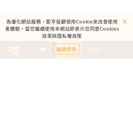
ｘ
為優化網站服務，鉅亨投顧使用Cookie來改善使用
者體驗。當您繼續使用本網站即表示您同意Cookies
政策與隱私權政策
0
繼續使用
基金比較
追蹤基金
TOP
鉅亨證券投資顧問股份有限公司
113金管投顧新字第003號
台北市信義區松仁路89號18樓B室
服務時間：09:00-17:00
客服信箱：cs@anuefund.com.tw