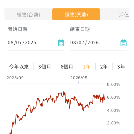
投入金額
績效(台幣)
績效(原幣)
淨值
試算區間
開始日期
結束日期
1年
2年
3年
試算
今年以來
3個月
6個月
1年
2年
3年
配息金額
-元
2025/09
2026/05
8.00%
配息率
-%
6.00%
參考報酬率
-%
4.00%
2.00%