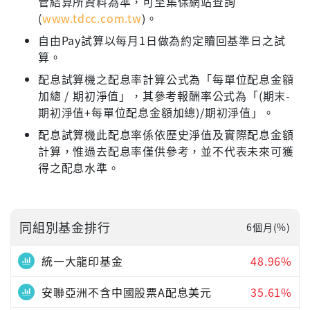
管結算所資料為準，可至集保網站查詢
(
www.tdcc.com.tw
)。
自由Pay試算以每月1日做為約定贖回基準日之試
算。
配息試算機之配息率計算公式為「每單位配息金額
加總 / 期初淨值」，其參考報酬率公式為「(期末-
期初淨值+每單位配息金額加總)/期初淨值」。
配息試算機此配息率係依歷史淨值及實際配息金額
計算，惟過去配息率僅供參考，並不代表未來可獲
得之配息水準。
同組別基金排行
6個月(%)
統一大龍印基金
48.96%
安聯亞洲不含中國股票A配息美元
35.61%