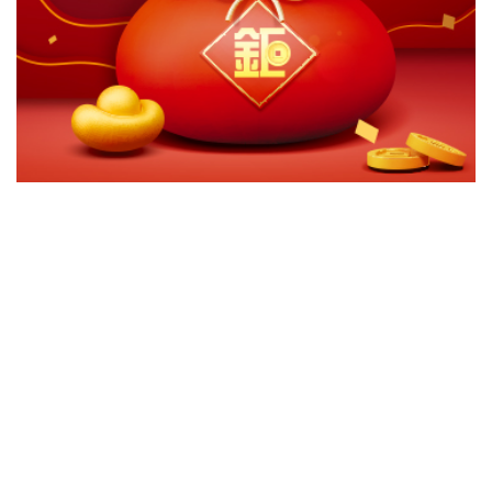
切換級別
ｘ
關閉
確認