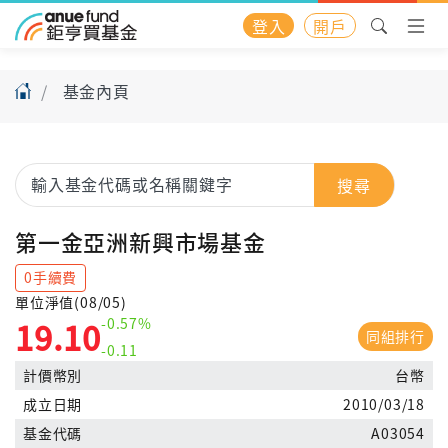
登入
開戶
基金內頁
搜尋
第一金亞洲新興市場基金
0手續費
單位淨值(08/05)
-0.57%
19.10
同組排行
-0.11
計價幣別
台幣
成立日期
2010/03/18
基金代碼
A03054