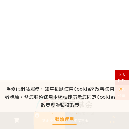
立即
開戶
ｘ
為優化網站服務，鉅亨投顧使用Cookie來改善使用
複製
分享
者體驗。當您繼續使用本網站即表示您同意Cookies
政策與隱私權政策
鉅亨證券投資顧問股份有限公司
0
繼續使用
基金比較
追蹤基金
TOP
113金管投顧新字第003號