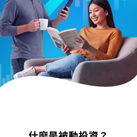
選擇鉅亨買基金
立即
開戶
複製
分享
什麼是被動投資？