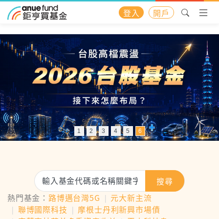
登入
開戶
1
2
3
4
5
6
搜尋
熱門基金：
路博邁台灣5G
❘
元大新主流
❘
聯博國際科技
❘
摩根士丹利新興市場債