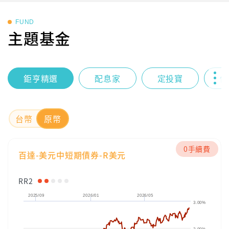
FUND
主題基金
鉅亨精選
配息家
定投寶
債
台幣
原幣
0手續費
百達-美元中短期債券-R美元
RR2
2025/09
2026/01
2026/05
3.00%