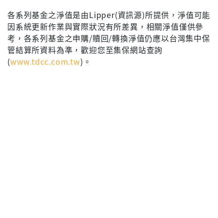
各系列基金之淨值是由Lipper(資訊源)所提供，淨值可能
因系統更新作業與實際狀況有所差異，相關淨值僅供參
考，各系列基金之申購/贖回/轉換淨值仍應以台灣集中保
管結算所資料為準，歡迎您至集保網站查詢
(
www.tdcc.com.tw
)。
選擇區間
ｘ
ｘ
1日
1個月
3個月
6個月
今年以來